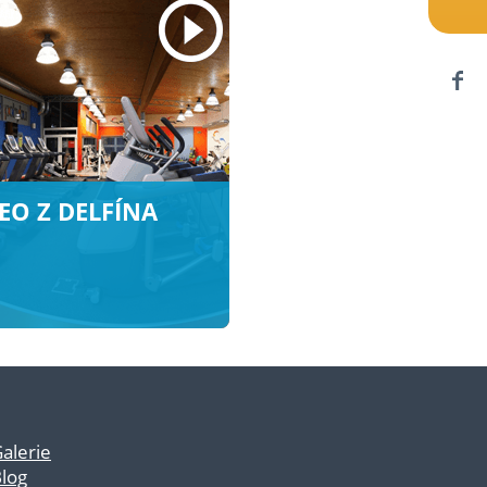
EO Z DELFÍNA
alerie
log