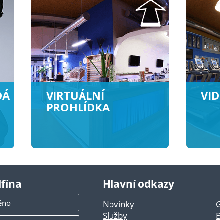
DÁ
VIRTUÁLNÍ
VID
PROHLÍDKA
lfína
Hlavní odkazy
Novinky
G
Služby
B