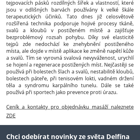
tejpovacích pásků rozdílných šířek a vlastností, které
jsou v odlišných barvách používány k velké škále
terapeutických účinků. Tato dnes již celosvětově
rozšířená technika podporuje hojivé procesy tkáně,
svalů a kloubů v postiženém místě a zajišťuje
bezproblémový rozsah pohybu. Díky své elasticitě
tejpů zde nedochází ke znehybnění postiženého
místa, ale dojde v místě aplikace ke změně napětí kůže
a svalů. Tím se vyrovná svalová nevyváženost, urychlí
se hojení a regenerace postižených míst. Nejčastěji se
používá při bolestech šlach a svalů, nestabilitě kloubů,
bolestech páteře, při tenisovém lokti, vadném držení
těla a syndromu karpálního tunelu. Dále se také
používá při sportech jako prevence proti úrazu.
Ceník a kontakty pro objednávku masáží naleznete
ZDE
Chci odebírat novinky ze světa Delfína