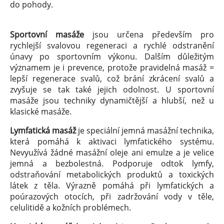
do pohody.
Sportovní masáže
jsou určena především pro
rychlejší svalovou regeneraci a rychlé odstranění
únavy po sportovním výkonu. Dalším důležitým
významem je i prevence, protože pravidelná masáž =
lepší regenerace svalů, což brání zkrácení svalů a
zvyšuje se tak také jejich odolnost. U sportovní
masáže jsou techniky dynamičtější a hlubší, než u
klasické masáže.
Lymfatická masáž
je speciální jemná masážní technika,
která pomáhá k aktivaci lymfatického systému.
Nevyužívá žádné masážní oleje ani emulze a je velice
jemná a bezbolestná. Podporuje odtok lymfy,
odstraňování metabolických produktů a toxických
látek z těla. Výrazně pomáhá při lymfatických a
poúrazových otocích, při zadržování vody v těle,
celulitidě a kožních problémech.