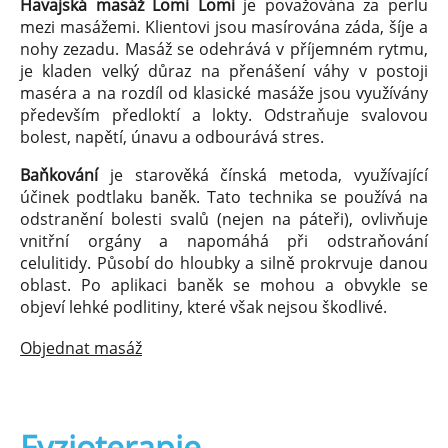
Havajská masáž Lomi Lomi
je považována za perlu
mezi masážemi. Klientovi jsou masírována záda, šíje a
nohy zezadu. Masáž se odehrává v příjemném rytmu,
je kladen velký důraz na přenášení váhy v postoji
maséra a na rozdíl od klasické masáže jsou využívány
především předloktí a lokty. Odstraňuje svalovou
bolest, napětí, únavu a odbourává stres.
Baňkování
je starověká čínská metoda, využívající
účinek podtlaku baněk. Tato technika se používá na
odstranění bolesti svalů (nejen na páteři), ovlivňuje
vnitřní orgány a napomáhá při odstraňování
celulitidy. Působí do hloubky a silně prokrvuje danou
oblast. Po aplikaci baněk se mohou a obvykle se
objeví lehké podlitiny, které však nejsou škodlivé.
Objednat masáž
Fyzioterapie