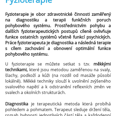
Fyzioterapie je obor zdravotnické činnosti zaměřený
na diagnostiku a terapii funkčních poruch
pohybového systému. Prostřednictvím pohybu a
dalších fyzioterapeutických postupů cíleně ovlivňuje
funkce ostatních systémů včetně funkcí psychických.
Práce fyzioterapeuta je diagnostika a následná terapie
s cílem zachování a obnovení optimální funkce
pohybového systému.
U fyzioterapie se můžete setkat s tzv.
měkkými
technikami,
které jsou metodou zaměřenou na svaly,
šlachy, podkoží a kůži (na rozdíl od masáže působí
lokálně). Měkké techniky slouží k uvolnění zvýšeného
svalového napětí a k odstranění reflexních změn ve
svalech a okolních strukturách.
Diagnostika
je terapeutická metoda která probíhá
pohledem a pohmatem. Terapeut sleduje držení těla,
rozsah hybnosti jednotlivých částí těla a každodenní