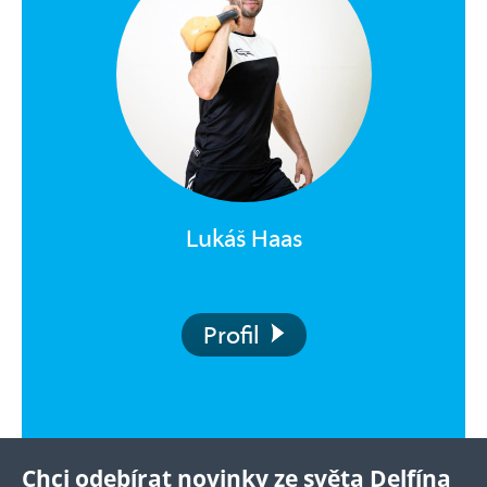
Lukáš Haas
Profil
Chci odebírat novinky ze světa Delfína