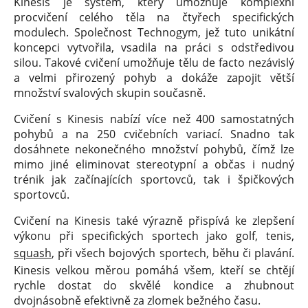
Kinesis je systém, který umožňuje komplexní
procvičení celého těla na čtyřech specifických
modulech. Společnost Technogym, jež tuto unikátní
koncepci vytvořila, vsadila na práci s odstředivou
silou. Takové cvičení umožňuje tělu de facto nezávislý
a velmi přirozený pohyb a dokáže zapojit větší
množství svalových skupin současně.
Cvičení s Kinesis nabízí více než 400 samostatných
pohybů a na 250 cvičebních variací. Snadno tak
dosáhnete nekonečného množství pohybů, čímž lze
mimo jiné eliminovat stereotypní a občas i nudný
trénik jak začínajících sportovců, tak i špičkových
sportovců.
Cvičení na Kinesis také výrazně přispívá ke zlepšení
výkonu při specifických sportech jako golf, tenis,
squash
, při všech bojových sportech, běhu či plavání.
Kinesis velkou měrou pomáhá všem, kteří se chtějí
rychle dostat do skvělé kondice a zhubnout
dvojnásobně efektivně za zlomek bežného času.