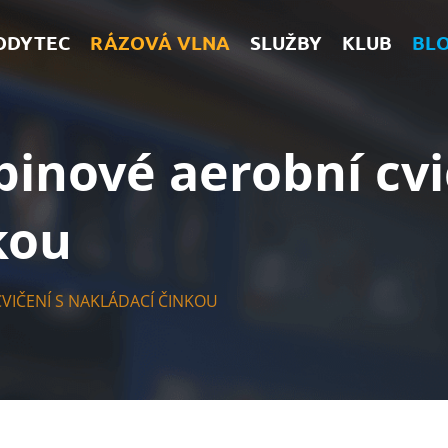
ODYTEC
RÁZOVÁ VLNA
SLUŽBY
KLUB
BL
inové aerobní cvi
kou
VIČENÍ S NAKLÁDACÍ ČINKOU