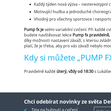
Každý týden nová výzva – nestereotypní c
Motivující hudba a jednoduché choreogra
Vhodný pro všechny sportovce i nesport
Pump fx je
velmi variabilní cvičení. Při každé c
budete navštěvovat lekce
Pump fx pravidelně, 
díky možnosti nastavení závaží, s kterou zvlá
platí, že je třeba, aby pro vás závaží nebylo 
Kdy si můžete „PUMP F
Pravidelně každé
úterý, vždy od 18:30
s Lukáš
Chci odebírat novinky ze světa De
Tipy na hubnutí a cvičení