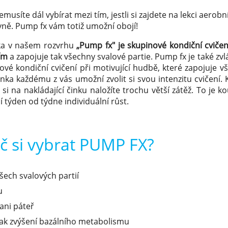
emusíte dál vybírat mezi tím, jestli si zajdete na lekci aerobn
vně. Pump fx vám totiž umožní obojí!
ka v našem rozvrhu
„Pump fx" je skupinové kondiční cvičen
ím
a zapojuje tak všechny svalové partie. Pump fx je také z
ové kondiční cvičení při motivující hudbě, které zapojuje vš
inka každému z vás umožní zvolit si svou intenzitu cvičení
e si na nakládající činku naložíte trochu větší zátěž. To je
 týden od týdne individuální růst.
č si vybrat PUMP FX?
všech svalových partií
u
ani páteř
tak zvýšení bazálního metabolismu