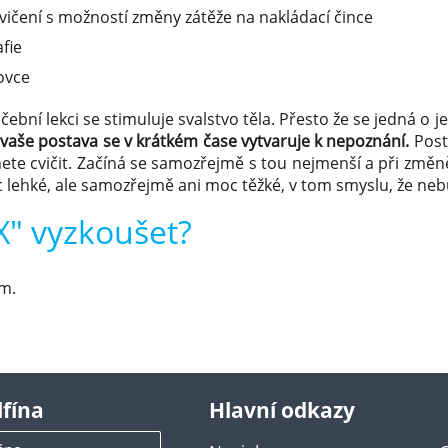
vičení s možností změny zátěže na nakládací čince
fie
ovce
vičební lekci se stimuluje svalstvo těla. Přesto že se jedná o 
vaše postava se v krátkém čase vytvaruje k nepoznání.
Postu
dnete cvičit. Začíná se samozřejmě s tou nejmenší a při změ
moc lehké, ale samozřejmě ani moc těžké, v tom smyslu, že n
X" vyzkoušet?
em.
lfína
Hlavní odkazy