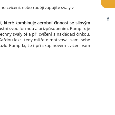
ího cvičení, nebo raději zapojíte svaly v
í, které kombinuje aerobní činnost se silovým
vláštní svou formou a přizpůsobením. Pump fx je
echny svaly těla při cvičení s nakládací činkou.
. Každou lekci tedy můžete motivovat sami sebe
 kouzlo Pump fx, že i při skupinovém cvičení vám