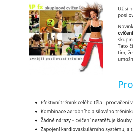
Už si n
posilo
Novin
cvičen
skupin
Tato č
tím, ž
umožní
Pro
Efektivní trénink celého těla - procvičení 
Kombinace aerobního a silového trénink
Žádné nárazy – cvičení nezatěžuje klouby 
Zapojení kardiovaskulárního systému, a 