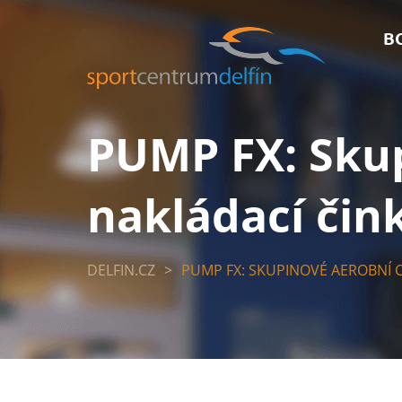
B
PUMP FX: Skup
nakládací čin
DELFIN.CZ
>
PUMP FX: SKUPINOVÉ AEROBNÍ C