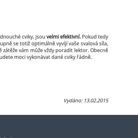
jednouché cviky, jsou
velmi efektivní.
Pokud tedy
pně se totiž optimálně vyvíjí vaše svalová síla,
ně zátěže vám může vždy poradit lektor. Obecně
ebudete moci vykonávat dané cviky řádně.
Vydáno: 13.02.2015