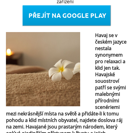
zařízení
Havaj se v
českém jazyce
nestala
synonymem
pro relaxaci a
klid jen tak.
Havajské
souostroví
patří se svými
malebnými
přírodními
scenériemi
mezi nekrásnější místa na světě a přidáte-li k tomu
pohodu a klid místních obyvatel, najdete doslova ráj
na zemi. Havajané jsou prastarým národem, který