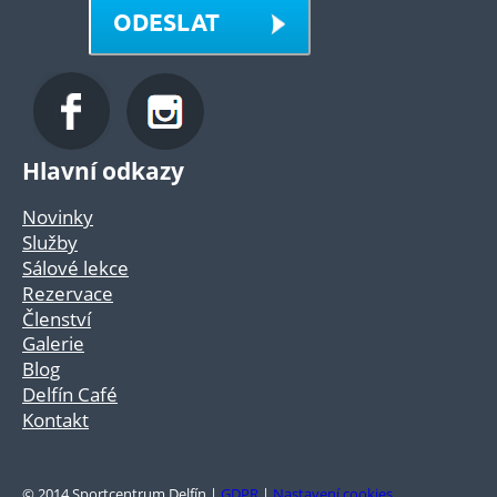
ODESLAT
Hlavní odkazy
Novinky
Služby
Sálové lekce
Rezervace
Členství
Galerie
Blog
Delfín Café
Kontakt
© 2014 Sportcentrum Delfín |
GDPR
|
Nastavení cookies