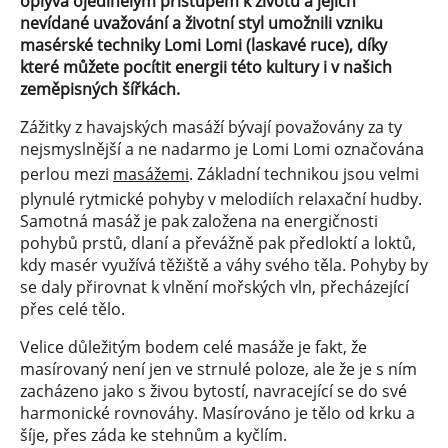
oplývá ojedinělým přístupem k životu a jejich
nevídané uvažování a životní styl umožnili vzniku
masérské techniky Lomi Lomi (laskavé ruce), díky
které můžete pocítit energii této kultury i v našich
zeměpisných šířkách.
Zážitky z havajských masáží bývají považovány za ty
nejsmyslnější a ne nadarmo je Lomi Lomi označována
perlou mezi
masážemi
. Základní technikou jsou velmi
plynulé rytmické pohyby v melodiích relaxační hudby.
Samotná masáž je pak založena na energičnosti
pohybů prstů, dlaní a převážně pak předloktí a loktů,
kdy masér využívá těžiště a váhy svého těla. Pohyby by
se daly přirovnat k vlnění mořských vln, přecházející
přes celé tělo.
Velice důležitým bodem celé masáže je fakt, že
masírovaný není jen ve strnulé poloze, ale že je s ním
zacházeno jako s živou bytostí, navracející se do své
harmonické rovnováhy. Masírováno je tělo od krku a
šíje, přes záda ke stehnům a kyčlím.