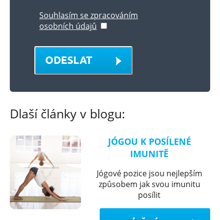
Souhlasím se zpracováním
osobních údajů
ODESLAT
Dlaší články v blogu:
JÓGOU K POSÍLENÉ
IMUNITĚ
Jógové pozice jsou nejlepším
způsobem jak svou imunitu
posílit