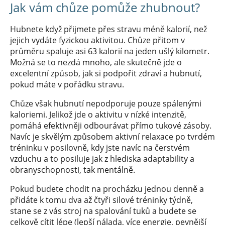
Jak vám chůze pomůže zhubnout?
Hubnete když přijmete přes stravu méně kalorií, než
jejich vydáte fyzickou aktivitou. Chůze přitom v
průměru spaluje asi 63 kalorií na jeden ušlý kilometr.
Možná se to nezdá mnoho, ale skutečně jde o
excelentní způsob, jak si podpořit zdraví a hubnutí,
pokud máte v pořádku stravu.
Chůze však hubnutí nepodporuje pouze spálenými
kaloriemi. Jelikož jde o aktivitu v nízké intenzitě,
pomáhá efektivněji odbourávat přímo tukové zásoby.
Navíc je skvělým způsobem aktivní relaxace po tvrdém
tréninku v posilovně, kdy jste navíc na čerstvém
vzduchu a to posiluje jak z hlediska adaptability a
obranyschopnosti, tak mentálně.
Pokud budete chodit na procházku jednou denně a
přidáte k tomu dva až čtyři silové tréninky týdně,
stane se z vás stroj na spalování tuků a budete se
celkově cítit lépe (lepší nálada, více energie, pevnější