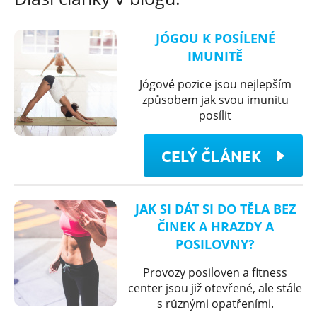
JÓGOU K POSÍLENÉ
IMUNITĚ
Jógové pozice jsou nejlepším
způsobem jak svou imunitu
posílit
CELÝ ČLÁNEK
JAK SI DÁT SI DO TĚLA BEZ
ČINEK A HRAZDY A
POSILOVNY?
Provozy posiloven a fitness
center jsou již otevřené, ale stále
s různými opatřeními.