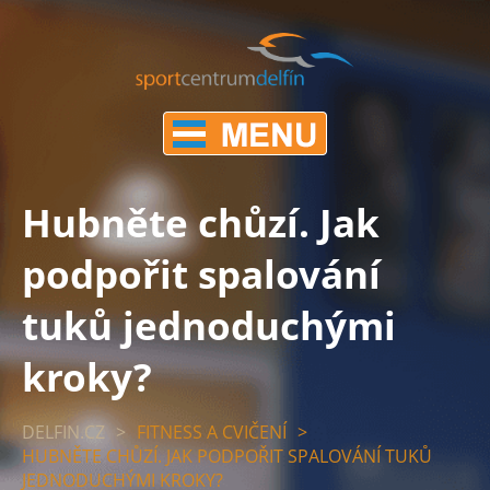
Hubněte chůzí. Jak
podpořit spalování
tuků jednoduchými
kroky?
DELFIN.CZ
>
FITNESS A CVIČENÍ
>
HUBNĚTE CHŮZÍ. JAK PODPOŘIT SPALOVÁNÍ TUKŮ
JEDNODUCHÝMI KROKY?