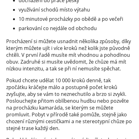
docházení do práce pěšky
využívání schodů místo výtahu
10 minutové procházky po obědě a po večeři
parkování co nejdále od obchodu
Procházení si můžete usnadnit několika způsoby, díky
kterým můžete ujít i více kroků než kolik jste původně
chtěli. V první řadě musíte mít vhodnou a pohodlnou
obuv. Zadruhé si musíte uvědomit, že chůze má mít
nízkou intenzitu, a tak se při ní nemusíte spěchat.
Pokud chcete udělat 10 000 kroků denně, tak
zpočátku kráčejte málo a postupně počet kroků
zvyšujte, aby se vám to neznechutilo a brzo si zvykli.
Poslouchejte přitom oblíbenou hudbu nebo pozvěte
na procházku kamaráda, se kterým se můžete
promluvit. Pobyt v přírodě také pomůže, stejně jako
chození různými cestičkami a ne stereotypní chůze po
stejné trase každý den.