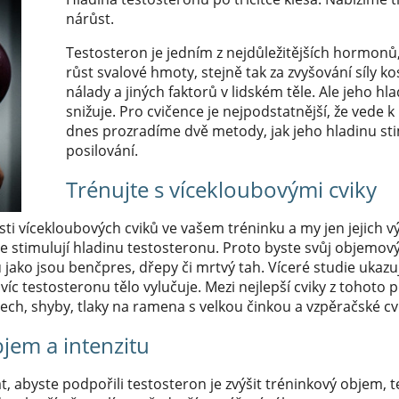
nárůst.
Testosteron je jedním z nejdůležitějších hormonů
růst svalové hmoty, stejně tak za zvyšování síly kos
nálady a jiných faktorů v lidském těle. Ale jeho h
snižuje. Pro cvičence je nejpodstatnější, že vede k
dnes prozradíme dvě metody, jak jeho hladinu s
posilování.
Trénujte s vícekloubovými cviky
itosti vícekloubových cviků ve vašem tréninku a my jen jejich
e stimulují hladinu testosteronu. Proto byste svůj objemový
ů jako jsou benčpres, dřepy či mrtvý tah. Víceré studie ukazuj
víc testosteronu tělo vylučuje. Mezi nejlepší cviky z tohoto
lech, shyby, tlaky na ramena s velkou činkou a vzpěračské cv
jem a intenzitu
at, abyste podpořili testosteron je zvýšit tréninkový objem, 