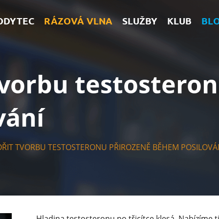
ODYTEC
RÁZOVÁ VLNA
SLUŽBY
KLUB
BL
tvorbu testostero
vání
OŘIT TVORBU TESTOSTERONU PŘIROZENĚ BĚHEM POSILOVÁ
Hladina testosteronu po třicítce klesá. Nabízíme t