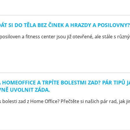
 DÁT SI DO TĚLA BEZ ČINEK A HRAZDY A POSILOVNY?
osiloven a fitness center jsou již otevřené, ale stále s různ
A HOMEOFFICE A TRPÍTE BOLESTMI ZAD? PÁR TIPŮ J
VNĚ UVOLNIT ZÁDA.
 bolesti zad z Home Office? Přečtěte si našich pár rad, jak jim