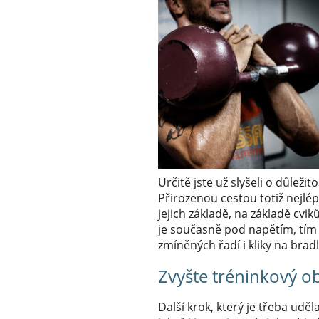
Určitě jste už slyšeli o důlež
Přirozenou cestou totiž nejlép
jejich základě, na základě cvik
je současně pod napětím, tím 
zmíněných řadí i kliky na brad
Zvyšte tréninkový ob
Další krok, který je třeba uděl