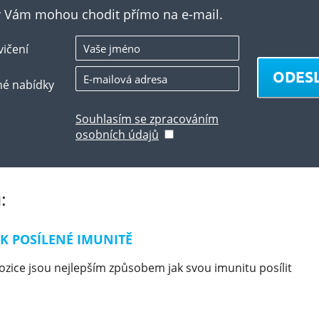
ky Vám mohou chodit přímo na e-mail.
vičení
ODES
né nabídky
Souhlasím se zpracováním
osobních údajů
:
K POSÍLENÉ IMUNITĚ
ozice jsou nejlepším způsobem jak svou imunitu posílit