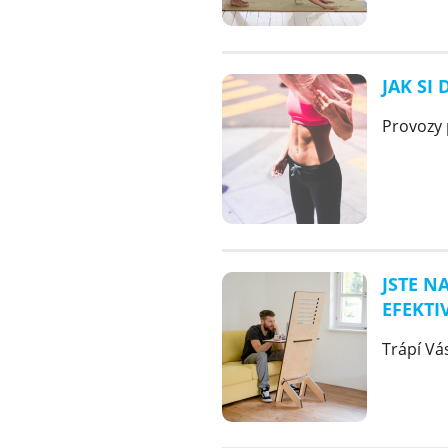
JAK SI
Provozy p
JSTE N
EFEKTI
Trápí Vás