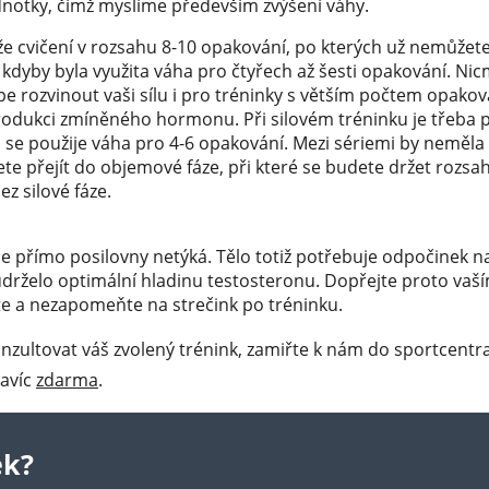
ednotky, čímž myslíme především zvýšení váhy.
 že cvičení v rozsahu 8-10 opakování, po kterých už nemůžete
kdyby byla využita váha pro čtyřech až šesti opakování. Nicm
pe rozvinout vaši sílu i pro tréninky s větším počtem opakov
produkci zmíněného hormonu. Při silovém tréninku je třeba po
h se použije váha pro 4-6 opakování. Mezi sériemi by neměla 
ete přejít do objemové fáze, při které se budete držet rozsa
ez silové fáze.
 se přímo posilovny netýká. Tělo totiž potřebuje odpočinek na 
si udrželo optimální hladinu testosteronu. Dopřejte proto va
e a nezapomeňte na strečink po tréninku.
zultovat váš zvolený trénink, zamiřte k nám do sportcentra
navíc
zdarma
.
ek?