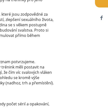
, které jsou zodpovědné za
tí, zlepšení sexuálního života,
ladina se s věkem postupně
 budování svalstva. Proto si
timulovat přímo během
 význam potvrzujeme.
 trénink měli postavit na
í, že čím víc svalových vláken
 pohledu se kromě výše
iky (nadhoz, trh a přemístění).
tedy počet sérií a opakování,