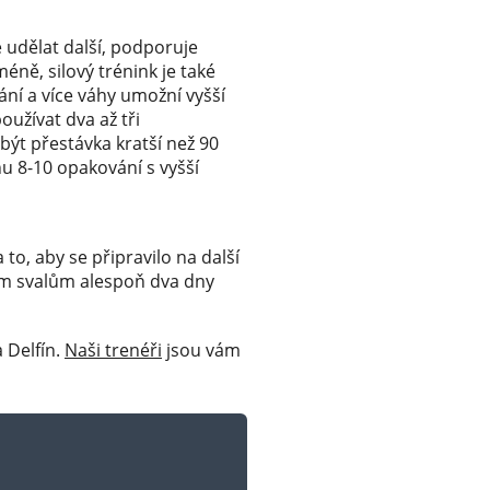
 udělat další, podporuje
éně, silový trénink je také
ání a více váhy umožní vyšší
užívat dva až tři
být přestávka kratší než 90
hu 8-10 opakování s vyšší
to, aby se připravilo na další
ším svalům alespoň dva dny
 Delfín.
Naši trenéři
jsou vám