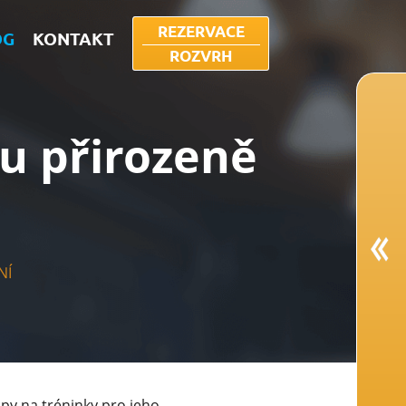
REZERVACE
OG
KONTAKT
ROZVRH
nu přirozeně
NÍ
ipy na tréninky pro jeho