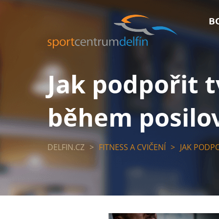
B
Jak podpořit 
během posilo
DELFIN.CZ
>
FITNESS A CVIČENÍ
>
JAK PODP