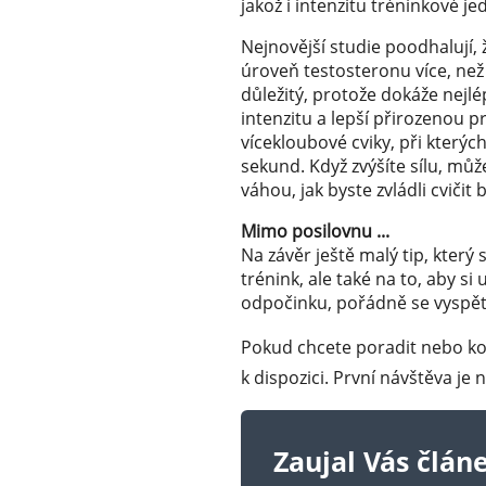
jakož i intenzitu tréninkové j
Nejnovější studie poodhalují,
úroveň testosteronu více, než 
důležitý, protože dokáže nejlé
intenzitu a lepší přirozenou 
vícekloubové cviky, při kterýc
sekund. Když zvýšíte sílu, můž
váhou, jak byste zvládli cvičit b
Mimo posilovnu ...
Na závěr ještě malý tip, který
trénink, ale také na to, aby 
odpočinku, pořádně se vyspět
Pokud chcete poradit nebo kon
k dispozici. První návštěva je 
Zaujal Vás člán