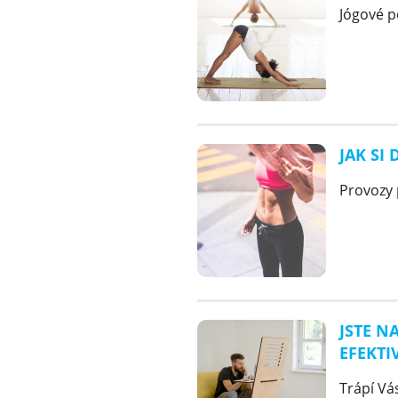
Jógové p
JAK SI
Provozy p
JSTE N
EFEKTI
Trápí Vás