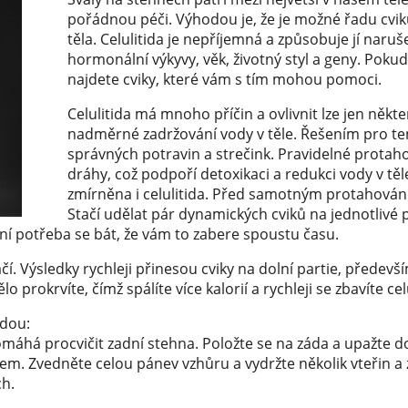
pořádnou péči. Výhodou je, že je možné řadu cvik
těla. Celulitida je nepříjemná a způsobuje jí nar
hormonální výkyvy, věk, životný styl a geny. Pokud 
najdete cviky, které vám s tím mohou pomoci.
Celulitida má mnoho příčin a ovlivnit lze jen někte
nadměrné zadržování vody v těle. Řešením pro t
správných potravin a strečink. Pravidelné protaho
dráhy, což podpoří detoxikaci a redukci vody v těl
zmírněna i celulitida. Před samotným protahování
Stačí udělat pár dynamických cviků na jednotlivé 
ení potřeba se bát, že vám to zabere spoustu času.
. Výsledky rychleji přinesou cviky na dolní partie, předevší
ělo prokrvíte, čímž spálíte více kalorií a rychleji se zbavíte cel
idou:
pomáhá procvičit zadní stehna. Položte se na záda a upažte 
em. Zvedněte celou pánev vzhůru a vydržte několik vteřin a 
ch.