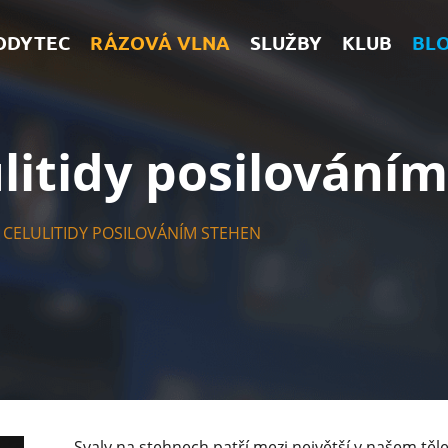
ODYTEC
RÁZOVÁ VLNA
SLUŽBY
KLUB
BL
ulitidy posilování
 CELULITIDY POSILOVÁNÍM STEHEN
Svaly na stehnech patří mezi největší v našem těl