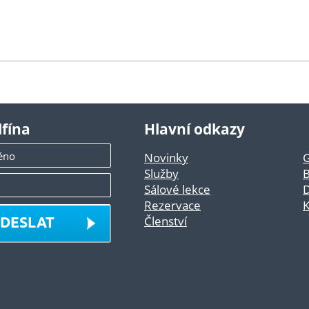
lfína
Hlavní odkazy
Novinky
G
Služby
B
Sálové lekce
D
Rezervace
K
DESLAT
Členství