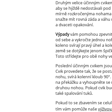
Druhým velice účinným cvike
aby se hýždě nedostávali pod ú
mírně rozkročenýma nohama a 
snažte mít rovná záda a váhu 
a dvaceti opakování.
Výpady
vám pomohou zpevnit s
od sebe a vykročte jednou noh
koleno svírají pravý úhel a k
země se dotýkejte jenom špičk
Toto střídejte pro obě nohy v
Poslední účinným cvikem jso
Cvik provedete tak, že se post
nohu, svírá kolenní kloub 90°
na překážku a vyhoupněte se n
druhou nohou. Pokud cvik budet
také spalování tuků.
Pokud to se zbavením se celuli
tím vám pomůže naše
výživo