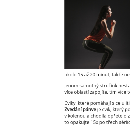
okolo 15 až 20 minut, takže n
Jenom samotný strečink nestačí
více oblastí zapojíte, tím více t
Cviky, které pomáhají s celulit
Zvedání pánve
je cvik, který 
v kolenou a chodila opřete o z
to opakujte 15x po třech sérií