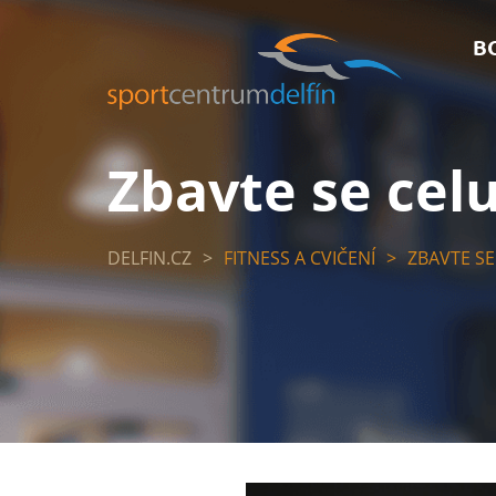
B
Zbavte se cel
DELFIN.CZ
>
FITNESS A CVIČENÍ
>
ZBAVTE SE