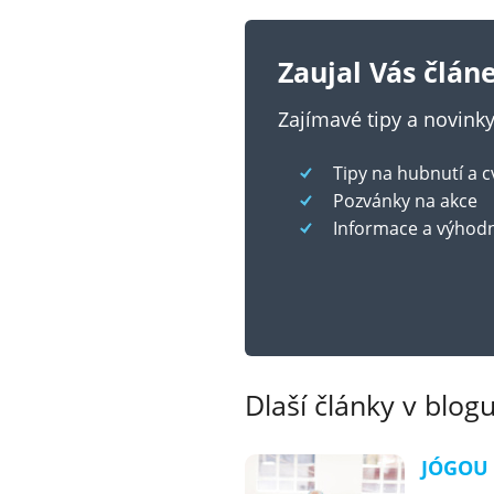
Zaujal Vás člán
Zajímavé tipy a novin
Tipy na hubnutí a c
Pozvánky na akce
Informace a výhod
Dlaší články v blogu
JÓGOU 