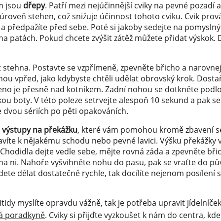
m jsou
dřepy
. Patří mezi nejúčinnější cviky na pevné pozadí 
roveň stehen, což snižuje účinnost tohoto cviku. Cvik provád
předpažíte před sebe. Poté si jakoby sedejte na pomysln
na patách. Pokud chcete zvýšit zátěž můžete přidat výskok. D
tehna. Postavte se vzpřímeně, zpevněte břicho a narovnejt
ou vpřed, jako kdybyste chtěli udělat obrovský krok. Dostaň
oleno je přesně nad kotníkem. Zadní nohou se dotkněte podl
ou boty. V této poleze setrvejte alespoň 10 sekund a pak se
e dvou sériích po pěti opakováních.
u
výstupy na překážku
, které vám pomohou kromě zbavení se c
avíte k nějakému schodu nebo pevné lavici. Výšku překážky vo
. Chodidla dejte vedle sebe, mějte rovná záda a zpevněte bř
a ni. Nahoře vyšvihněte nohu do pasu, pak se vraťte do pův
e dělat dostatečně rychle, tak docílíte nejenom posílení sva
tidy myslíte opravdu vážně, tak je potřeba upravit jídelníček
vá poradkyně
. Cviky si přijďte vyzkoušet k nám do centra, kd