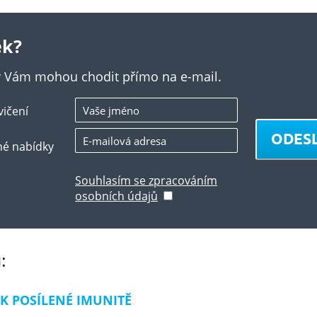
ek?
ky Vám mohou chodit přímo na e-mail.
vičení
ODES
né nabídky
Souhlasím se zpracováním
osobních údajů
:
K POSÍLENÉ IMUNITĚ