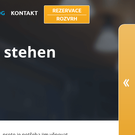
REZERVACE
OG
KONTAKT
ROZVRH
m stehen
e, proto je potřeba jim věnovat