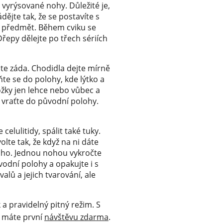
a vyrýsované nohy. Důležité je,
ějte tak, že se postavíte s
ý předmět. Během cviku se
řepy dělejte po třech sériích
e záda. Chodidla dejte mírně
te se do polohy, kde lýtko a
ožky jen lehce nebo vůbec a
 vraťte do původní polohy.
elulitidy, spálit také tuky.
lte tak, že když na ni dáte
icho. Jednou nohou vykročte
odní polohy a opakujte i s
lů a jejich tvarování, ale
 a pravidelný pitný režim. S
e máte první
návštěvu zdarma
.