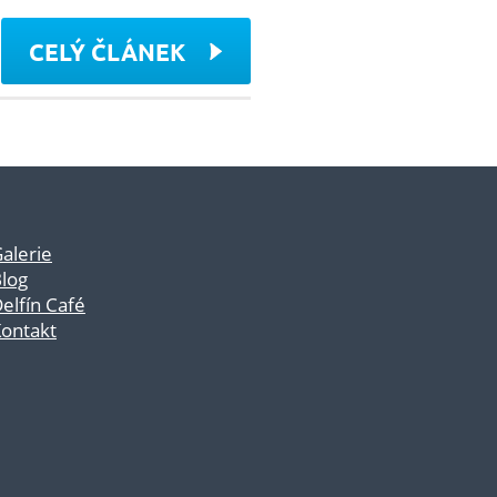
CELÝ ČLÁNEK
alerie
log
elfín Café
ontakt