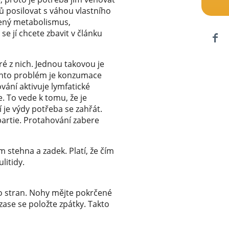
ů posilovat s váhou vlastního
ušený metabolismus,
se jí chcete zbavit v článku
ré z nich. Jednou takovou je
ento problém je konzumace
vání aktivuje lymfatické
e. To vede k tomu, že je
 je výdy potřeba se zahřát.
partie. Protahování zabere
m stehna a zadek. Platí, že čím
ulitidy.
do stran. Nohy mějte pokrčené
zase se položte zpátky. Takto