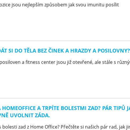
ozice jsou nejlepším způsobem jak svou imunitu posílit
 DÁT SI DO TĚLA BEZ ČINEK A HRAZDY A POSILOVNY?
osiloven a fitness center jsou již otevřené, ale stále s různ
A HOMEOFFICE A TRPÍTE BOLESTMI ZAD? PÁR TIPŮ J
VNĚ UVOLNIT ZÁDA.
 bolesti zad z Home Office? Přečtěte si našich pár rad, jak jim