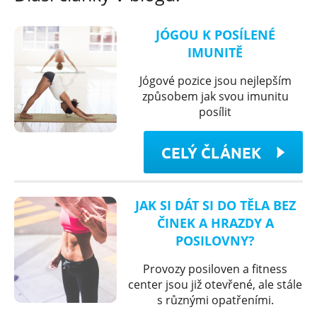
JÓGOU K POSÍLENÉ
IMUNITĚ
Jógové pozice jsou nejlepším
způsobem jak svou imunitu
posílit
CELÝ ČLÁNEK
JAK SI DÁT SI DO TĚLA BEZ
ČINEK A HRAZDY A
POSILOVNY?
Provozy posiloven a fitness
center jsou již otevřené, ale stále
s různými opatřeními.