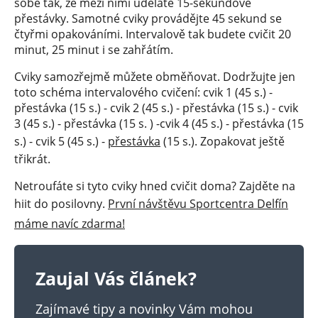
sobě tak, že mezi nimi uděláte 15-sekundové
přestávky. Samotné cviky provádějte 45 sekund se
čtyřmi opakováními. Intervalově tak budete cvičit 20
minut, 25 minut i se zahřátím.
Cviky samozřejmě můžete obměňovat. Dodržujte jen
toto schéma intervalového cvičení: cvik 1 (45 s.) -
přestávka (15 s.) - cvik 2 (45 s.) - přestávka (15 s.) - cvik
3 (45 s.) - přestávka (15 s. ) -cvik 4 (45 s.) - přestávka (15
s.) - cvik 5 (45 s.) -
přestávka
(15 s.). Zopakovat ještě
třikrát.
Netroufáte si tyto cviky hned cvičit doma? Zajděte na
hiit do posilovny.
První návštěvu Sportcentra Delfín
máme navíc zdarma!
Zaujal Vás článek?
Zajímavé tipy a novinky Vám mohou