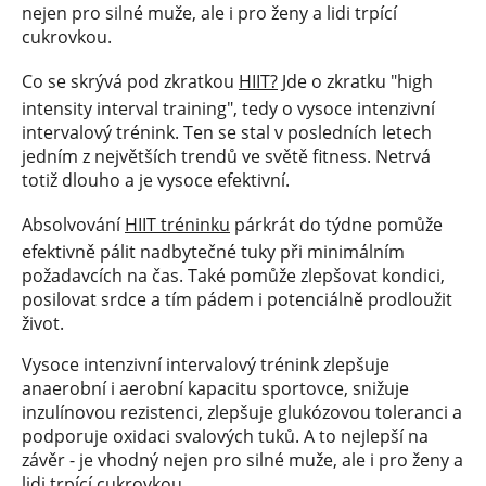
nejen pro silné muže, ale i pro ženy a lidi trpící
cukrovkou.
Co se skrývá pod zkratkou
HIIT?
Jde o zkratku "high
intensity interval training", tedy o vysoce intenzivní
intervalový trénink. Ten se stal v posledních letech
jedním z největších trendů ve světě fitness. Netrvá
totiž dlouho a je vysoce efektivní.
Absolvování
HIIT tréninku
párkrát do týdne pomůže
efektivně pálit nadbytečné tuky při minimálním
požadavcích na čas. Také pomůže zlepšovat kondici,
posilovat srdce a tím pádem i potenciálně prodloužit
život.
Vysoce intenzivní intervalový trénink zlepšuje
anaerobní i aerobní kapacitu sportovce, snižuje
inzulínovou rezistenci, zlepšuje glukózovou toleranci a
podporuje oxidaci svalových tuků. A to nejlepší na
závěr - je vhodný nejen pro silné muže, ale i pro ženy a
lidi trpící cukrovkou.