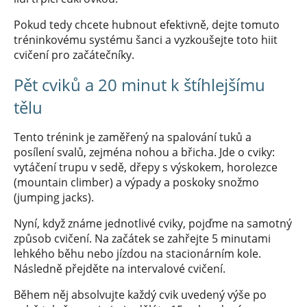
Pokud tedy chcete hubnout efektivně, dejte tomuto
tréninkovému systému šanci a vyzkoušejte toto hiit
cvičení pro začátečníky.
Pět cviků a 20 minut k štíhlejšímu
tělu
Tento trénink je zaměřený na spalování tuků a
posílení svalů, zejména nohou a břicha. Jde o cviky:
vytáčení trupu v sedě, dřepy s výskokem, horolezce
(mountain climber) a výpady a poskoky snožmo
(jumping jacks).
Nyní, když známe jednotlivé cviky, pojďme na samotný
způsob cvičení. Na začátek se zahřejte 5 minutami
lehkého běhu nebo jízdou na stacionárním kole.
Následně přejděte na intervalové cvičení.
Během něj absolvujte každý cvik uvedený výše po