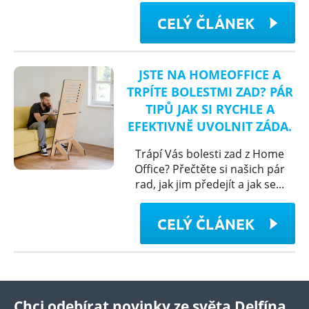
CELÝ ČLÁNEK
JSTE NA HOMEOFFICE A
TRPÍTE BOLESTMI ZAD? PÁR
TIPŮ JAK SI RYCHLE A
EFEKTIVNĚ UVOLNIT ZÁDA.
Trápí Vás bolesti zad z Home
Office? Přečtěte si našich pár
rad, jak jim předejít a jak se...
CELÝ ČLÁNEK
Chci odebírat novinky ze světa Delfína