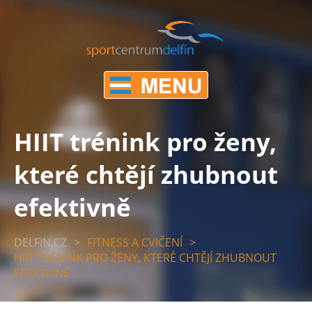
HIIT trénink pro ženy,
které chtějí zhubnout
efektivně
DELFIN.CZ
>
FITNESS A CVIČENÍ
>
HIIT TRÉNINK PRO ŽENY, KTERÉ CHTĚJÍ ZHUBNOUT
EFEKTIVNĚ