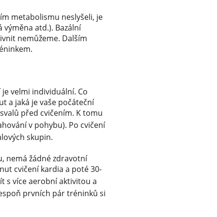
ním metabolismu neslyšeli, je
á výměna atd.). Bazální
ovlivnit nemůžeme. Dalším
réninkem.
je velmi individuální. Co
t a jaká je vaše počáteční
 svalů před cvičením. K tomu
ahování v pohybu). Po cvičení
lových skupin.
ku, nemá žádné zdravotní
nut cvičení kardia a poté 30-
ít s více aerobní aktivitou a
lespoň prvních pár tréninků si