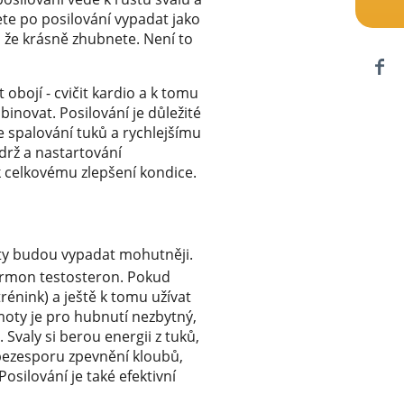
ete po posilování vypadat jako
e, že krásně zhubnete. Není to
obojí - cvičit kardio a k tomu
binovat. Posilování je důležité
ke spalování tuků a rychlejšímu
ýdrž a nastartování
 celkovému zlepšení kondice.
oty budou vypadat mohutněji.
ormon testosteron. Pokud
énink) a ještě k tomu užívat
oty je pro hubnutí nezbytný,
 Svaly si berou energii z tuků,
 bezesporu zpevnění kloubů,
Posilování je také efektivní