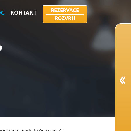
REZERVACE
OG
KONTAKT
ROZVRH
?
posilování vede k růstu svalů a