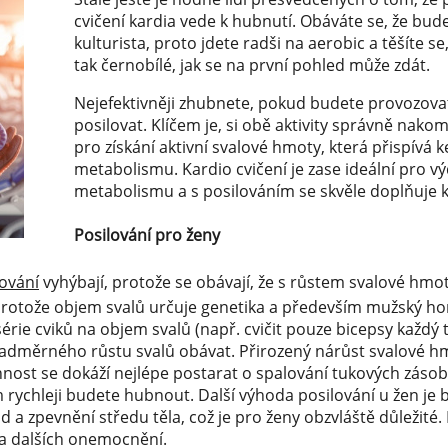
cvičení kardia vede k hubnutí. Obáváte se, že bud
kulturista, proto jdete radši na aerobic a těšíte s
tak černobílé, jak se na první pohled může zdát.
Nejefektivněji zhubnete, pokud budete provozovat 
posilovat. Klíčem je, si obě aktivity správně nakom
pro získání aktivní svalové hmoty, která přispívá 
metabolismu. Kardio cvičení je zase ideální pro v
metabolismu a s posilováním se skvěle doplňuje k
Posilování pro ženy
lování
vyhýbají, protože se obávají, že s růstem svalové hm
 protože objem svalů určuje genetika a především mužský h
ie cviků na objem svalů (např. cvičit pouze bicepsy každý tr
nadměrného růstu svalů obávat. Přirozený nárůst svalové hm
innost se dokáží nejlépe postarat o spalování tukových zásob.
ím rychleji budete hubnout. Další výhoda posilování u žen je
zad a zpevnění středu těla, což je pro ženy obzvláště důležité. 
a dalších onemocnění.