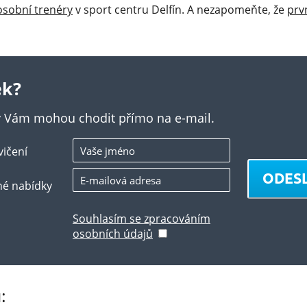
osobní trenéry
v sport centru Delfín. A nezapomeňte, že
prv
ek?
ky Vám mohou chodit přímo na e-mail.
vičení
ODES
né nabídky
Souhlasím se zpracováním
osobních údajů
: