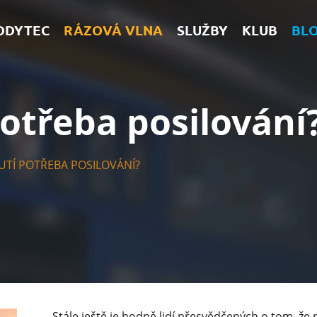
ODYTEC
RÁZOVÁ VLNA
SLUŽBY
KLUB
BL
potřeba posilování
UTÍ POTŘEBA POSILOVÁNÍ?
Stále ještě je hodně lidí přesvědčených o tom, že 