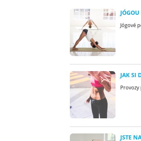
JÓGOU 
Jógové p
JAK SI
Provozy p
JSTE N