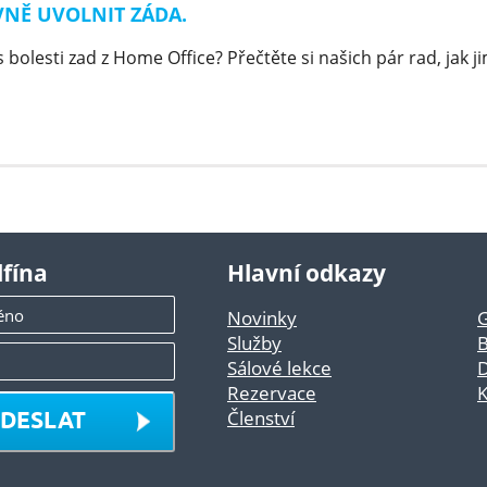
VNĚ UVOLNIT ZÁDA.
 bolesti zad z Home Office? Přečtěte si našich pár rad, jak jim
lfína
Hlavní odkazy
Novinky
G
Služby
B
Sálové lekce
D
Rezervace
K
DESLAT
Členství