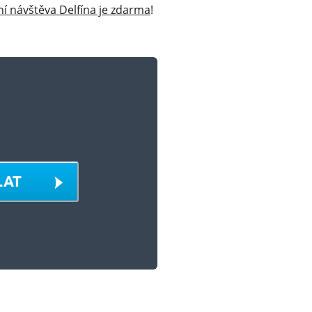
ní návštěva Delfína je zdarma
!
LAT