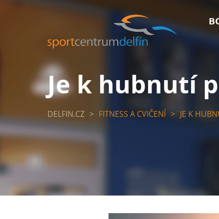
B
Je k hubnutí 
DELFIN.CZ
>
FITNESS A CVIČENÍ
>
JE K HUBN