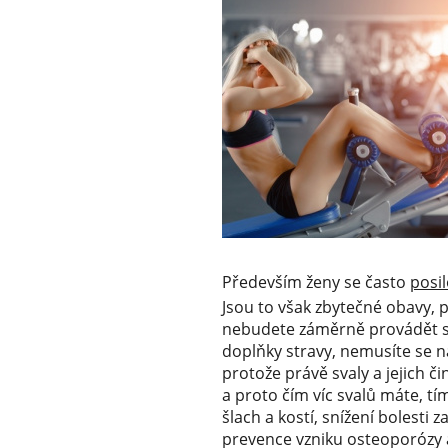
Především ženy se často
posi
Jsou to však zbytečné obavy,
nebudete záměrně provádět sér
doplňky stravy, nemusíte se 
protože právě svaly a jejich č
a proto čím víc svalů máte, t
šlach a kostí, snížení bolesti 
prevence vzniku osteoporózy 