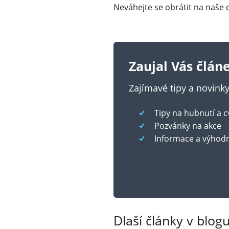
Neváhejte se obrátit na naše
Zaujal Vás člán
Zajímavé tipy a novin
Tipy na hubnutí a c
Pozvánky na akce
Informace a výhod
Dlaší články v blogu