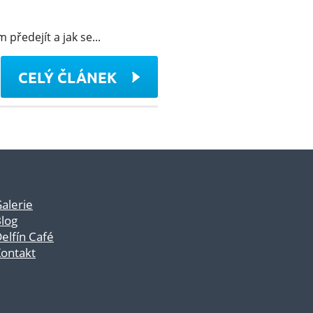
 předejít a jak se...
CELÝ ČLÁNEK
alerie
log
elfín Café
ontakt