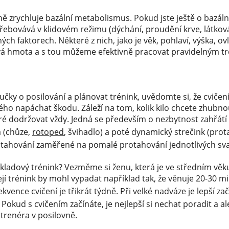
ně zrychluje bazální metabolismus. Pokud jste ještě o bazál
třebovává v klidovém režimu (dýchání, proudění krve, látkov
ých faktorech. Některé z nich, jako je věk, pohlaví, výška, 
lová hmota a s tou můžeme efektivně pracovat pravidelným t
učky o posilování a plánovat trénink, uvědomte si, že cvičení 
ho napáchat škodu. Záleží na tom, kolik kilo chcete zhubnou
bré dodržovat vždy. Jedná se především o nezbytnost zahřátí
a (chůze,
rotoped
, švihadlo) a poté dynamický strečink (prot
otahování zaměřené na pomalé protahování jednotlivých sva
íkladový trénink? Vezměme si ženu, která je ve středním vě
ejí trénink by mohl vypadat například tak, že věnuje 20-30 mi
rekvence cvičení je třikrát týdně. Při velké nadváze je lepší zač
Pokud s cvičením začínáte, je nejlepší si nechat poradit a a
trenéra v posilovně.