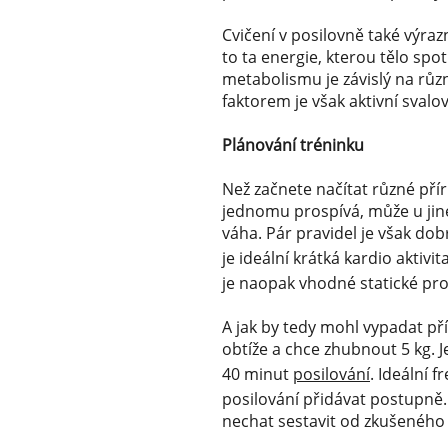
Cvičení v posilovně také výraz
to ta energie, kterou tělo spo
metabolismu je závislý na různ
faktorem je však aktivní sva
Plánování tréninku
Než začnete načítat různé přír
jednomu prospívá, může u jiné
váha. Pár pravidel je však do
je ideální krátká kardio aktivit
je naopak vhodné statické pr
A jak by tedy mohl vypadat př
obtíže a chce zhubnout 5 kg. J
40 minut
posilování
. Ideální f
posilování přidávat postupně. 
nechat sestavit od zkušeného 